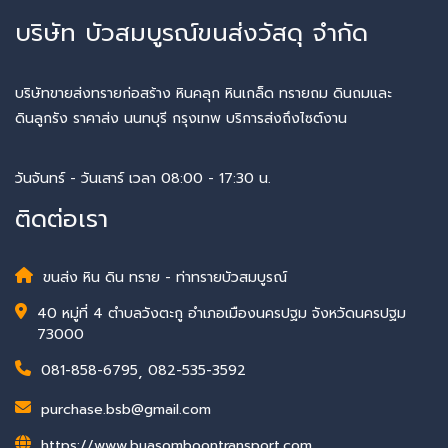
บริษัท บัวสมบูรณ์ขนส่งวัสดุ จำกัด
บริษัทขายส่งทรายก่อสร้าง หินคลุก หินเกล็ด ทรายถม ดินถมและ
ดินลูกรัง ราคาส่ง นนทบุรี กรุงเทพ บริการส่งถึงไซต์งาน
วันจันทร์ - วันเสาร์ เวลา 08:00 - 17:30 น.
ติดต่อเรา
ขนส่ง หิน ดิน ทราย - ท่าทรายบัวสมบูรณ์
40 หมู่ที่ 4 ตำบลวังตะกู อำเภอเมืองนครปฐม จังหวัดนครปฐม
73000
081-858-6795
,
082-535-3592
purchase.bsb@gmail.com
https://www.buasomboontransport.com